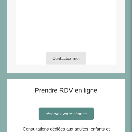
Mardi
10h - 20h
Mercredi
10h - 20h
Jeudi
10h - 20h
Vendredi
10h - 20h
Samedi
Fermé
Dimanche
Fermé
Contactez-moi
Prendre RDV en ligne
réservez votre séance
Consultations dédiées aux adultes, enfants et